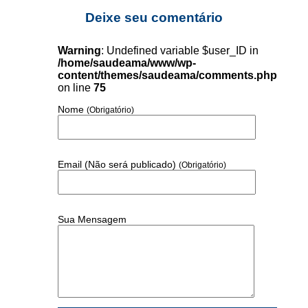
Deixe seu comentário
Warning
: Undefined variable $user_ID in
/home/saudeama/www/wp-
content/themes/saudeama/comments.php
on line
75
Nome
(Obrigatório)
Email (Não será publicado)
(Obrigatório)
Sua Mensagem